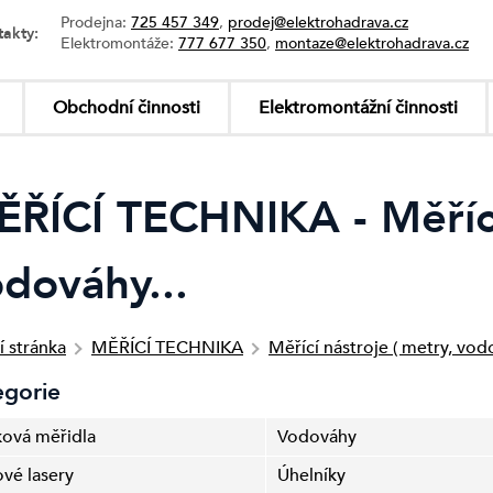
Prodejna:
725 457 349
,
prodej@elektrohadrava.cz
takty:
Elektromontáže:
777 677 350
,
montaze@elektrohadrava.cz
Obchodní činnosti
Elektromontážní činnosti
ŘÍCÍ TECHNIKA - Měřící 
dováhy...
í stránka
MĚŘÍCÍ TECHNIKA
Měřící nástroje ( metry, vodo
egorie
ková měřidla
Vodováhy
ové lasery
Úhelníky