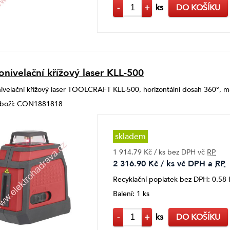
-
+
ks
DO KOŠÍKU
nivelační křížový laser KLL-500
velační křížový laser TOOLCRAFT KLL-500, horizontální dosah 360°, m
 zboží: CON1881818
skladem
1 914.79 Kč / ks bez DPH vč
RP
2 316.90 Kč / ks vč DPH a
RP
Recyklační poplatek bez DPH: 0.58 
Balení: 1 ks
-
+
ks
DO KOŠÍKU