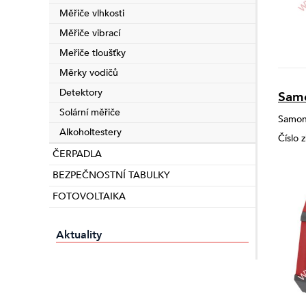
Měřiče vlhkosti
Měřiče vibrací
Meřiče tloušťky
Měrky vodičů
Detektory
Samo
Solární měřiče
Samoni
Alkoholtestery
Číslo
ČERPADLA
BEZPEČNOSTNÍ TABULKY
FOTOVOLTAIKA
Aktuality