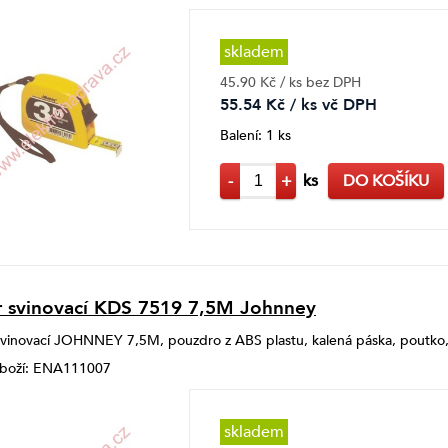
skladem
45.90 Kč / ks bez DPH
55.54 Kč / ks vč DPH
Balení: 1 ks
-
+
ks
DO KOŠÍKU
 svinovací KDS 7519 7,5M Johnney
vinovací JOHNNEY 7,5M, pouzdro z ABS plastu, kalená páska, poutko,
 zboží: ENA111007
skladem