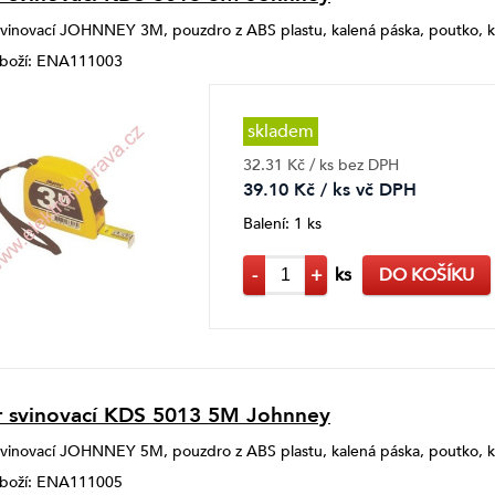
vinovací JOHNNEY 3M, pouzdro z ABS plastu, kalená páska, poutko, k
 zboží: ENA111003
skladem
32.31 Kč / ks bez DPH
39.10 Kč / ks vč DPH
Balení: 1 ks
-
+
ks
DO KOŠÍKU
 svinovací KDS 5013 5M Johnney
vinovací JOHNNEY 5M, pouzdro z ABS plastu, kalená páska, poutko, k
 zboží: ENA111005