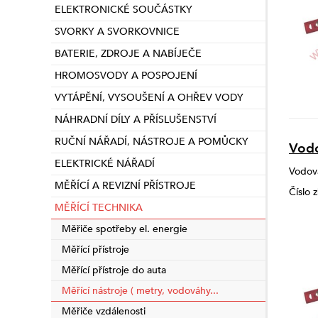
ELEKTRONICKÉ SOUČÁSTKY
SVORKY A SVORKOVNICE
BATERIE, ZDROJE A NABÍJEČE
HROMOSVODY A POSPOJENÍ
VYTÁPĚNÍ, VYSOUŠENÍ A OHŘEV VODY
NÁHRADNÍ DÍLY A PŘÍSLUŠENSTVÍ
RUČNÍ NÁŘADÍ, NÁSTROJE A POMŮCKY
Vodo
ELEKTRICKÉ NÁŘADÍ
Vodová
MĚŘÍCÍ A REVIZNÍ PŘÍSTROJE
Číslo 
MĚŘÍCÍ TECHNIKA
Měřiče spotřeby el. energie
Měřící přístroje
Měřící přístroje do auta
Měřící nástroje ( metry, vodováhy...
Měřiče vzdálenosti