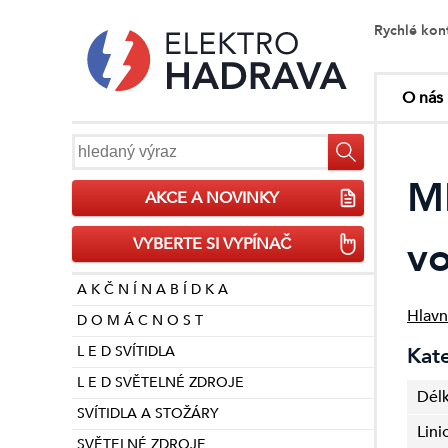
Rychlé kon
O nás
MĚ
AKCE A NOVINKY
vo
VYBERTE SI VYPÍNAČ
A K Č N Í N A B Í D K A
Hlavn
D O M Á C N O S T
L E D SVÍTIDLA
Kat
L E D SVĚTELNÉ ZDROJE
Dél
SVÍTIDLA A STOŽÁRY
Lini
SVĚTELNÉ ZDROJE