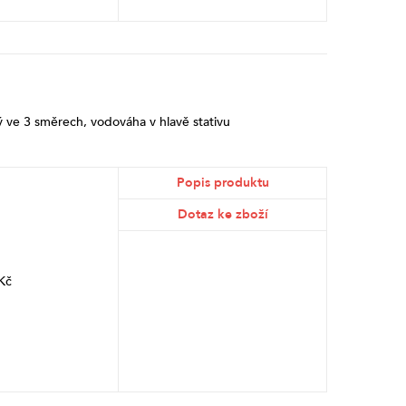
 ve 3 směrech, vodováha v hlavě stativu
Popis produktu
Dotaz ke zboží
Kč