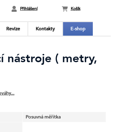
Přihlášení
Košík
Revize
Kontakty
E-shop
nástroje ( metry,
váhy...
Posuvná měřítka