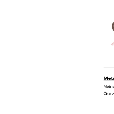
Metr
Metr s
Číslo