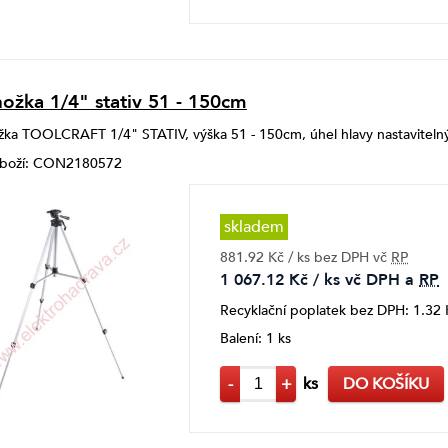
nožka 1/4" stativ 51 - 150cm
žka TOOLCRAFT 1/4" STATIV, výška 51 - 150cm, úhel hlavy nastavitelný
 zboží: CON2180572
skladem
881.92 Kč / ks bez DPH vč
RP
1 067.12 Kč / ks vč DPH a
RP
Recyklační poplatek bez DPH: 1.32 
Balení: 1 ks
-
+
ks
DO KOŠÍKU