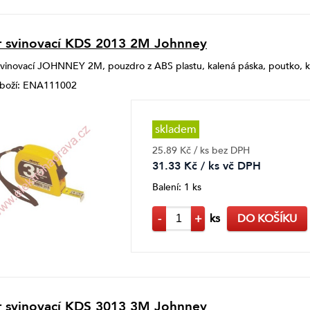
 svinovací KDS 2013 2M Johnney
vinovací JOHNNEY 2M, pouzdro z ABS plastu, kalená páska, poutko, k
 zboží: ENA111002
skladem
25.89 Kč / ks bez DPH
31.33 Kč / ks vč DPH
Balení: 1 ks
-
+
ks
DO KOŠÍKU
 svinovací KDS 3013 3M Johnney