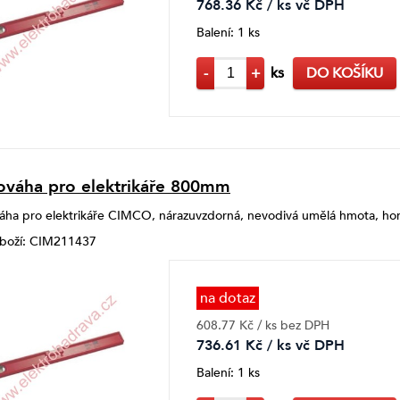
768.36 Kč / ks vč DPH
Balení: 1 ks
-
+
ks
DO KOŠÍKU
váha pro elektrikáře 800mm
ha pro elektrikáře CIMCO, nárazuvzdorná, nevodivá umělá hmota, horiz
zboží: CIM211437
na dotaz
608.77 Kč / ks bez DPH
736.61 Kč / ks vč DPH
Balení: 1 ks