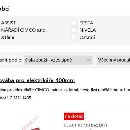
obci
ASSIST
FESTA
NÁŘADÍ CIMCO s.r.o.
NIVELA
XTline
Ostatní
adit podle:
váha pro elektrikáře 400mm
ha pro elektrikáře CIMCO, nárazuvzdorná, nevodivá umělá hmota, horiz
zboží: CIM211435
na dotaz
635.01 Kč / ks bez DPH