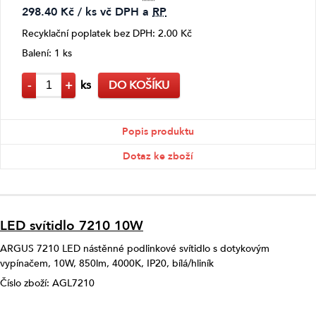
298.40 Kč / ks vč DPH a
RP
Recyklační poplatek bez DPH: 2.00 Kč
Balení: 1 ks
-
+
ks
DO KOŠÍKU
Popis produktu
Dotaz ke zboží
LED svítidlo 7210 10W
ARGUS 7210 LED nástěnné podlinkové svítidlo s dotykovým
vypínačem, 10W, 850lm, 4000K, IP20, bílá/hliník
Číslo zboží: AGL7210