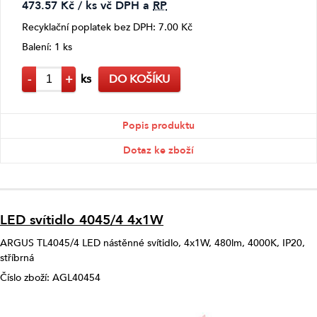
473.57 Kč / ks vč DPH a
RP
Recyklační poplatek bez DPH: 7.00 Kč
Balení: 1 ks
-
+
ks
DO KOŠÍKU
Popis produktu
Dotaz ke zboží
LED svítidlo 4045/4 4x1W
ARGUS TL4045/4 LED nástěnné svítidlo, 4x1W, 480lm, 4000K, IP20,
stříbrná
Číslo zboží: AGL40454