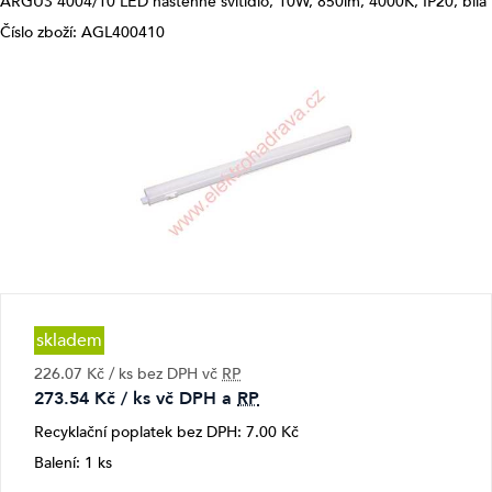
ARGUS 4004/10 LED nástěnné svítidlo, 10W, 850lm, 4000K, IP20, bílá
Číslo zboží: AGL400410
skladem
226.07 Kč / ks bez DPH vč
RP
273.54 Kč / ks vč DPH a
RP
Recyklační poplatek bez DPH: 7.00 Kč
Balení: 1 ks